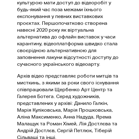
культурою мати доступ до відеоробіт у
будь-який час поза межами їхнього
експонування у певних виставкових
проєктах. Першопочатково створена
навесні 2020 року як віртуальна
альтернатива до офлайн виставок у часи
карантину, відеоплатформа швидко стала
своєрідною альтернативною для
заповнення лакуни відсутності доступу до
сучасного українського відеоарту.
Архів відео представляє роботи митців та
мисткинь, з якими за роки свого існування
співпрацювали Щербенко Арт Центр та
Галерея Ботега. Серед художників,
представлених у архіві: Данило Галкін,
Марія Куліковська, Марія Прошковська,
Аліна Максименко, Анна Надуда, Ярема
Малащук та Роман Хімей, Лія Достлєва та
Андрій Достлєв, Сергій Петлюк, Тіберій
Сільваші та інші.