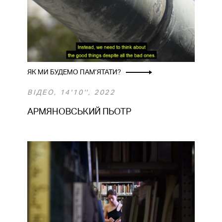
МАЛАЩУК ЯРЕМА ТА ХІМЕЙ
РОМАН
ПЕТЛЮК СЕРГІЙ
ЯК МИ БУДЕМО ПАМ’ЯТАТИ?
ДОСТЛЄВ АНДРІЙ
ВІДЕО, 14'10'', 2022
АРМЯНОВСЬКИЙ ПЬОТР
СІЛЬВАШІ ТІБЕРІЙ
ГАЛКІН ДАНИЛО