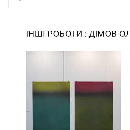
IНШІ РОБОТИ : ДІМОВ О