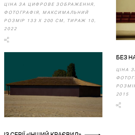
ЦІНА ЗА ЦИФРОВЕ ЗОБРАЖЕННЯ,
ФОТОГРАФІЯ, МАКСИМАЛЬНИЙ
РОЗМІР 133 Х 200 СМ, ТИРАЖ 10,
2022
БЕЗ Н
ЦІНА 
ФОТОГ
РОЗМІР
2015
ІЗ СЕРІЇ «ІНШИЙ КРАЄВИД»