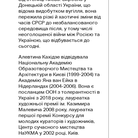
Донецькій області України, що
відома видобутком вугілля, вона
пережила різкі й хаотичні зміни від
часів СРСР до незбалансованого
середовища після, у тому числі
неоголошеної війни між Росією та
Україною, що відбувається до
сьогодні.
Алевтина Кахідзе відвідувала
Національну Академію
Образотворчого Мистецтва та
Архітектури в Києві (1999-2004) та
Академію Яна ван Ейка в
Нідерландах (2004-2006). Вона є
посланцем ООН з толерантності в
Україні з 2018 року, лауреатка
художньої премії ім. Казимира
Малевича 2008 року, лауреатка
першої премії Конкурсу для
молодих кураторів і художників,
Центр сучасного мистецтва
НаУКМА у 2002 році, Київ.