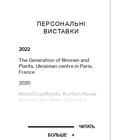
ПЕРСОНАЛЬНІ
ВИСТАВКИ
2022
The Generation of Women and
Plants, Ukrainian centre in Paris,
France
2020
AboutCopyRights, Auction House
Korners, Kyiv News: Room For
Improving future, Room 46, Aarhus,
Denmark
2019
ЧИТАТЬ
Let The garden Be Without War,
БОЛЬШЕ
America House, Kyiv, Ukraine