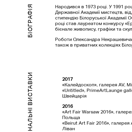
БІОГРАФІЯ
Народився в 1973 році. У 1991 роц
Державної Академії мистецтв, ві
стипендію Білоруської Академії 
році став лауреатом конкурсу «Ерос
бієнале живопису, графіки та ску
Роботи Олександра Некрашевича 
також в приватних колекціях Білор
ПЕРСОНАЛЬНІ ВИСТАВКИ
2017
«Калейдоскоп», галерея AV, Мі
«Untitled», PrimeArtLaunge gall
Швейцарія
2016
«Art Fair Warsaw 2016», галер
Польща
«Beirut Art Fair 2016», галерея
Ліван