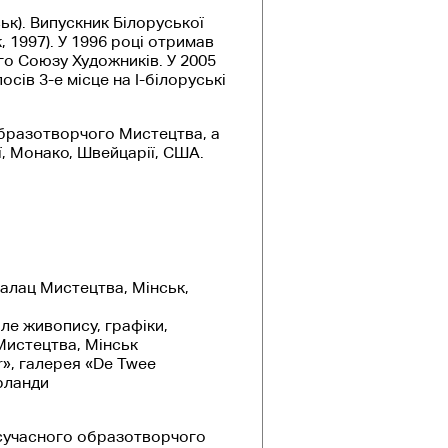
ьк). Випускник Білоруської
 1997). У 1996 році отримав
го Союзу Художників. У 2005
осів 3-е місце на I-білоруські
бразотворчого Мистецтва, а
ії, Монако, Швейцарії, США.
Палац Мистецтва, Мінськ,
ле живопису, графіки,
Мистецтва, Мінськ
r», галерея «De Twee
ерланди
сучасного образотворчого