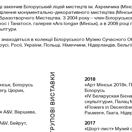
і закінчив Білоруський ліцей мистецтв ім. Ахремчика (Мінс
дділення монументально-декоративного мистецтва (Мінськ,
Образотворчого Мистецтва. З 2004 року – член Білорусько
 і Танатос», галерея «Ars longa» (Мінськ), а в 2008 році п
льптури.
знаходяться в колекції Білоруського Музею Сучасного О
усі, Росії, України, Польщі, Німеччини, Нідерландів, Бельг
ГРУПОВІ ВИСТАВКИ
2018
нськ, Білорусь
«Арт Мінськ 2018», 
ery, Цюрих,
Білорусь
«IV Беларуская Бієна
скульптури», Палац 
«Flowers in Decembe
ея A&V, Варшава,
Pauwen», Гаага, Нід
 A&V, Бейрут,
2017
«Шорт-лист» Музей 