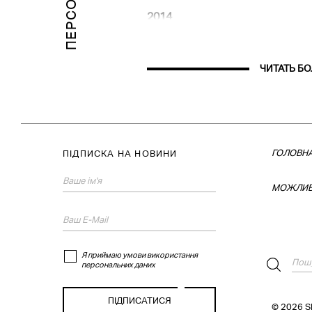
2014
«Генеза», Щербенко Арт Центр,
«Картини», галерея De Twee Pa
Нідерланди
«Особиста колекція», галерея 
ЧИТАТЬ Б
Україна
2013
«Хаос і Космос», ArtVilnius, Li
Литва
ГОЛОВН
ПІДПИСКА НА НОВИНИ
2012
«Хаос і Космос», галерея Кол
Арсенал, Київ, Україна
МОЖЛИВ
«Зібрання творів», галерея 7 з
Україна
2011
«Боги і герої», галерея Колекці
Я приймаю умови використання
персональних даних
2010
«Боги і герої», галерея У, Мінс
© 2026 
2009