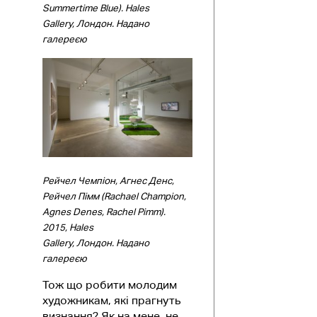
Summertime Blue).
Hales
Gallery, Лондон.
Надано
галереєю
Рейчел Чемпіон, Агнес Денс,
Рейчел Пімм (Rachael Champion,
Agnes Denes, Rachel Pimm).
2015, Hales
Gallery, Лондон.
Надано
галереєю
Тож що робити молодим
художникам, які прагнуть
визнання? Як на мене, не