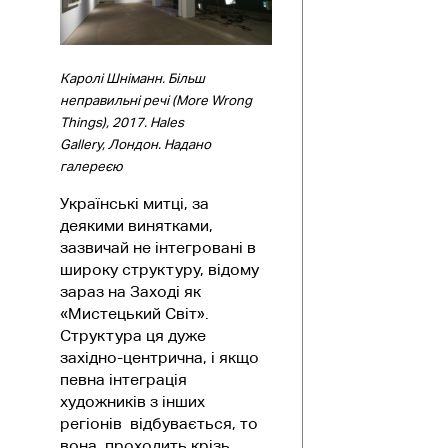
Каролі Шніманн. Більш
неправильні речі (More Wrong
Things), 2017. Hales
Gallery, Лондон.
Надано
галереєю
Українські митці, за
деякими винятками,
зазвичай не інтегровані в
широку структуру, відому
зараз на Заході як
«Мистецький Світ».
Структура ця дуже
західно-центрична, і якщо
певна інтеграція
художників з інших
регіонів відбувається, то
вона проходить крізь