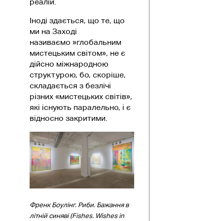
реалій.
Іноді здається, що те, що
ми на Заході
називаємо »глобальним
мистецьким світом», не є
дійсно міжнародною
структурою, бо, скоріше,
складається з безлічі
різних «мистецьких світів»,
які існують паралельно, і є
відносно закритими.
Френк Боулінг. Риби. Бажання в
літній синяві (Fishes. Wishes in