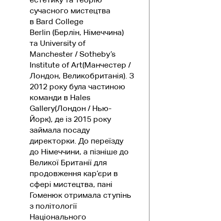
сучасного мистецтва
в Bard College
Berlin (Берлін, Німеччина)
та University of
Manchester / Sotheby’s
Institute of Art(Манчестер /
Лондон, Великобританія). З
2012 року була частиною
команди в Hales
Gallery(Лондон / Нью-
Йорк), де із 2015 року
займала посаду
директорки. До переїзду
до Німеччини, а пізніше до
Великої Британії для
продовження кар’єри в
сфері мистецтва, пані
Гоменюк отримала ступінь
з політології
Національного