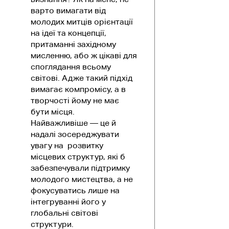
варто вимагати від
молодих митців орієнтації
на ідеї та концепції,
притаманні західному
мисленню, або ж цікаві для
споглядання всьому
світові. Адже такий підхід
вимагає компромісу, а в
творчості йому не має
бути місця.
Найважливіше — це й
надалі зосереджувати
увагу на розвитку
місцевих структур, які б
забезпечували підтримку
молодого мистецтва, а не
фокусуватись лише на
інтегруванні його у
глобальні світові
структури.