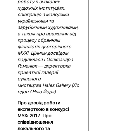
роботу в знакових
художніх інституціях,
співпрацю з молодими
українськими та
зарубіжними художниками,
а також про враження від
процесу обранням
фіналістів цьогорічного
МУХі. Цінним досвідом
поділилася і Олександра
Гоменюк — директорка
приватної галереї
сучасного
мистецтва
Hales
Gallery
(Ло
ндон / Нью
Йорк)
Про досвід роботи
експерткою в конкурсі
МУХі 2017. Про
співвідношення
локального та