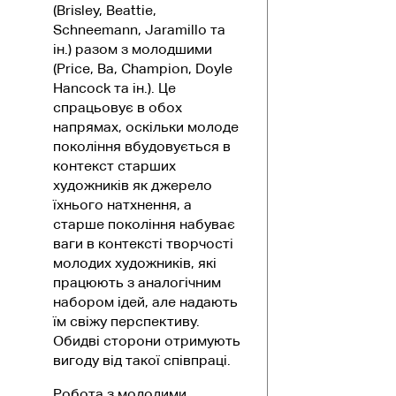
(Brisley, Beattie,
Schneemann, Jaramillo та
ін.) разом з молодшими
(Price, Ba, Champion, Doyle
Hancock та ін.). Це
спрацьовує в обох
напрямах, оскільки молоде
покоління вбудовується в
контекст старших
художників як джерело
їхнього натхнення, а
старше покоління набуває
ваги в контексті творчості
молодих художників, які
працюють з аналогічним
набором ідей, але надають
їм свіжу перспективу.
Обидві сторони отримують
вигоду від такої співпраці.
Робота з молодими