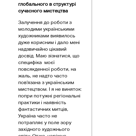
глобального в структурі
сучасного мистецтва
Залучення до роботи з
молодими українськими
художниками виявилось
дуже корисним і дало мені
надзвичайно цікавий
досвід. Маю зізнатися, що
специфіка моєї
повсякденної роботи, на
жаль, не надто часто
пов’язана з українським
мистецтвом. І я не виняток:
попри потужні регіональні
практики і наявність
фантастичних митців,
Україна часто не
потрапляє у поле зору
західного художнього
світу. Отже, наріжне