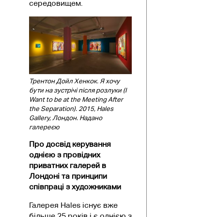
середовищем.
Трентон Дойл Хенкок. Я хочу
бути на зустрічі після розлуки (I
Want to be at the Meeting After
the Separation). 2015,
Hales
Gallery, Лондон.
Надано
галереєю
Про досвід керування
однією з провідних
приватних галерей в
Лондоні та принципи
співпраці з художниками
Галерея Hales існує вже
більше 25 років і є однією з