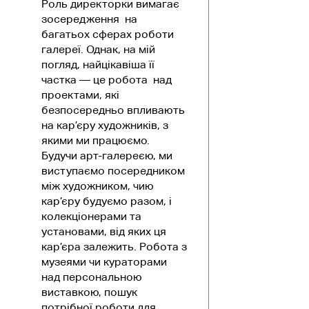
Роль директорки вимагає
зосередження на
багатьох сферах роботи
галереї. Однак, на мій
погляд, найцікавіша її
частка — це робота над
проектами, які
безпосередньо впливають
на кар’єру художників, з
якими ми працюємо.
Будучи арт-галереєю, ми
виступаємо посередником
між художником, чию
кар’єру будуємо разом, і
колекціонерами та
установами, від яких ця
кар’єра залежить. Робота з
музеями чи кураторами
над персональною
виставкою, пошук
потрібної роботи для