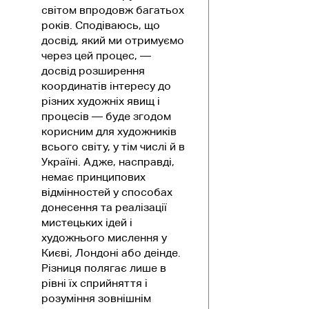
світом впродовж багатьох
років. Сподіваюсь, що
досвід, який ми отримуємо
через цей процес, —
досвід розширення
координатів інтересу до
різних художніх явищ і
процесів — буде згодом
корисним для художників
всього світу, у тім числі й в
Україні. Адже, насправді,
немає принципових
відмінностей у способах
донесення та реалізації
мистецьких ідей і
художнього мислення у
Києві, Лондоні або деінде.
Різниця полягає лише в
рівні їх сприйняття і
розуміння зовнішнім