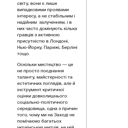
світу, вони є лише
випадковими проявами
інтересу, а не стабільним і
надійним залученням, і в
них часто домінують кілька
гравців з активною
присутністю в Лондоні,
Нью-Йорку, Парижі, Берліні
тощо.
Оскільки мистецтво — це
не просто поєднання
таланту, майстерності та
естетичних поглядів, але й
інструмент критичної
оцінки довколишнього
соціально-політичного
середовища, одна з причин
того, чому ми на Заході не
помічаємо багатьох
українських митців, на мій