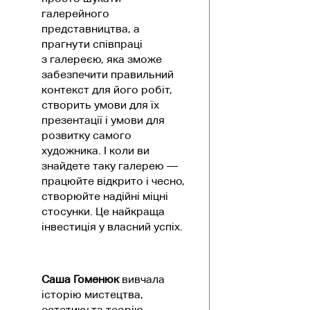
галерейного
представництва, а
прагнути співпраці
з галереєю, яка зможе
забезпечити правильний
контекст для його робіт,
створить умови для їх
презентації і умови для
розвитку самого
художника. І коли ви
знайдете таку галерею —
працюйте відкрито і чесно,
створюйте надійні міцні
стосунки. Це найкраща
інвестиція у власний успіх.
Саша Гоменюк
вивчала
історію мистецтва,
естетику та теорію