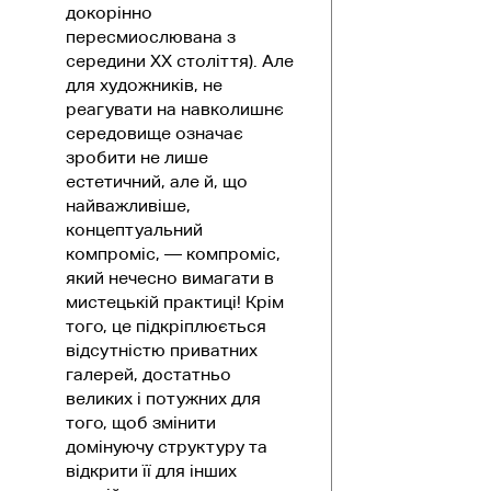
докорінно
пересмиослювана з
середини ХХ століття). Але
для художників, не
реагувати на навколишнє
середовище означає
зробити не лише
естетичний, але й, що
найважливіше,
концептуальний
компроміс, — компроміс,
який нечесно вимагати в
мистецькій практиці! Крім
того, це підкріплюється
відсутністю приватних
галерей, достатньо
великих і потужних для
того, щоб змінити
домінуючу структуру та
відкрити її для інших