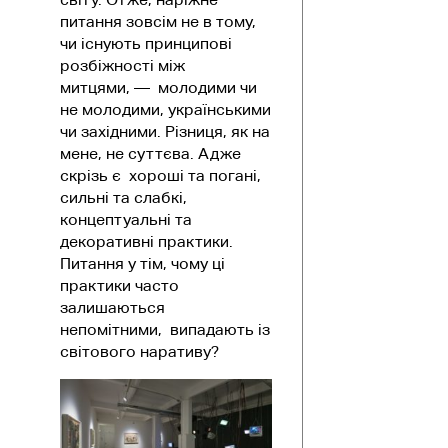
питання зовсім не в тому,
чи існують принципові
розбіжності між
митцями, — молодими чи
не молодими, українськими
чи західними. Різниця, як на
мене, не суттєва. Адже
скрізь є хороші та погані,
сильні та слабкі,
концептуальні та
декоративні практики.
Питання у тім, чому ці
практики часто
залишаються
непомітними, випадають із
світового наративу?