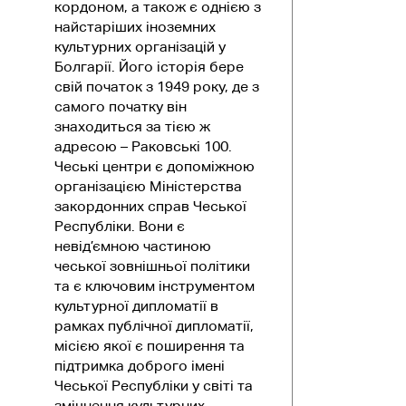
кордоном, а також є однією з
найстаріших іноземних
культурних організацій у
Болгарії. Його історія бере
свій початок з 1949 року, де з
самого початку він
знаходиться за тією ж
адресою – Раковські 100.
Чеські центри є допоміжною
організацією Міністерства
закордонних справ Чеської
Республіки. Вони є
невід’ємною частиною
чеської зовнішньої політики
та є ключовим інструментом
культурної дипломатії в
рамках публічної дипломатії,
місією якої є поширення та
підтримка доброго імені
Чеської Республіки у світі та
зміцнення культурних