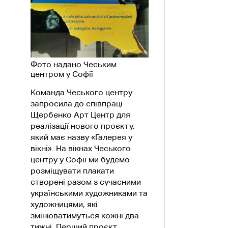
Фото надано Чеським
центром у Софії
Команда Чеського центру
запросила до співпраці
Щербенко Арт Центр для
реалізації нового проєкту,
який має назву «Галерея у
вікні». На вікнах Чеського
центру у Софії ми будемо
розміщувати плакати
створені разом з сучасними
українськими художниками та
художницями, які
змінюватимуться кожні два
тижні. Перший проєкт