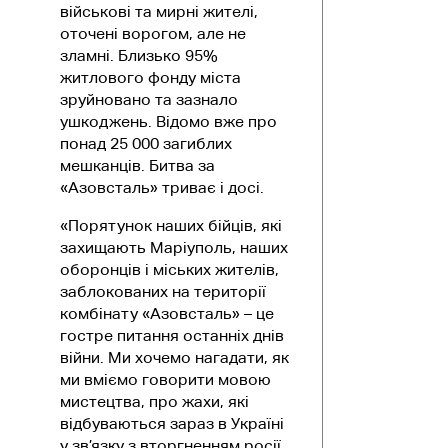
військові та мирні жителі,
оточені ворогом, але не
зламні. Близько 95%
житлового фонду міста
зруйновано та зазнало
ушкоджень. Відомо вже про
понад 25 000 загиблих
мешканців. Битва за
«Азовсталь» триває і досі.
«Порятунок наших бійців, які
захищають Маріуполь, наших
оборонців і міських жителів,
заблокованих на території
комбінату «Азовсталь» – це
гостре питання останніх днів
війни. Ми хочемо нагадати, як
ми вміємо говорити мовою
мистецтва, про жахи, які
відбуваються зараз в Україні
у зв’язку з вторгненням росії