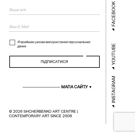
FACEBOOK
Я приймаю умови використання персональних
YOUTUBE
даних
INSTAGRAM
ГОЛОВНА
XУДОЖНИКИ
МАПА САЙТУ
ПРОЄКТИ
МУХІ
НОВИНИ
ПУБЛІКАЦІЇ
© 2026 SHCHERBENKO ART CENTRE |
CONTEMPORARY ART SINCE 2008
МОЖЛИВОСТІ
ОСВІТА
МАПА САЙТУ
УМОВИ
КОРИСТУВАННЯ