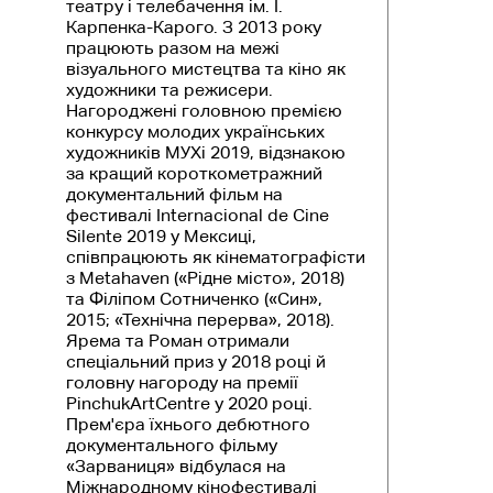
театру і телебачення ім. І.
Карпенка-Карого. З 2013 року
працюють разом на межі
візуального мистецтва та кіно як
художники та режисери.
Нагороджені головною премією
конкурсу молодих українських
художників МУХі 2019, відзнакою
за кращий короткометражний
документальний фільм на
фестивалі Internacional de Cine
Silente 2019 у Мексиці,
співпрацюють як кінематографісти
з Metahaven (
«
Рідне місто», 2018)
та Філіпом Сотниченко (
«
Син»,
2015;
«
Технічна перерва», 2018).
Ярема та Роман отримали
спеціальний приз у 2018 році й
головну нагороду на премії
PinchukArtCentre у 2020 році.
Прем'єра їхнього дебютного
документального фільму
«Зарваниця»
відбулася на
Міжнародному кінофестивалі