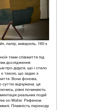
», папір, акварель, 160 х
ної» теми співжиття під
прям дослідження
м про дідуся, що і стало
 є такою, що задає з
життя. Вона фонова,
ю суттю відчужена: ця
юючись, рівні починають
ментація реальних подій
ves on Water. Рефеном
хвилі. Плавність переходу