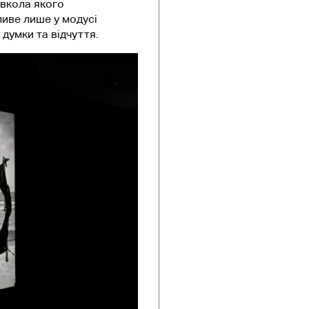
овкола якого
иве лише у модусі
думки та відчуття.