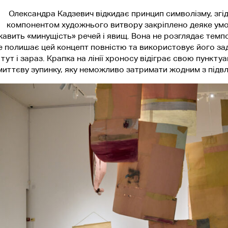
Олександра Кадзевич відкидає принцип символізму, згі
компонентом художнього витвору закріплено деяке умов
кавить «минущість» речей і явищ. Вона не розглядає темпо
е полишає цей концепт повністю та використовує його зад
тут і зараз. Крапка на лінії хроносу відіграє свою пункту
миттєву зупинку, яку неможливо затримати жодним з підвл