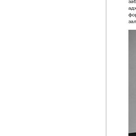
заб
адж
фор
зал