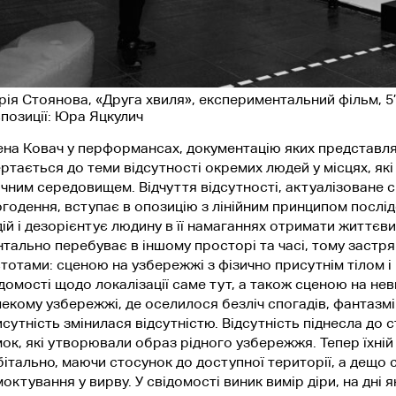
ія Стоянова, «Друга хвиля», експериментальний фільм, 5’2
позиції: Юра Яцкулич
на Ковач у перформансах, документацію яких представляє
ртається до теми відсутності окремих людей у місцях, які
чним середовищем. Відчуття відсутності, актуалізоване 
годення, вступає в опозицію з лінійним принципом послі
ій і дезорієнтує людину в її намаганнях отримати життєв
тально перебуває в іншому просторі та часі, тому застря
тотами: сценою на узбережжі з фізично присутнім тілом і
домості щодо локалізації саме тут, а також сценою на н
екому узбережжі, де оселилося безліч спогадів, фантазмів
сутність змінилася відсутністю. Відсутність піднесла до 
ок, які утворювали образ рідного узбережжя. Тепер їхній
ітально, маючи стосунок до доступної території, а дещо 
октування у вирву. У свідомості виник вимір діри, на дні 